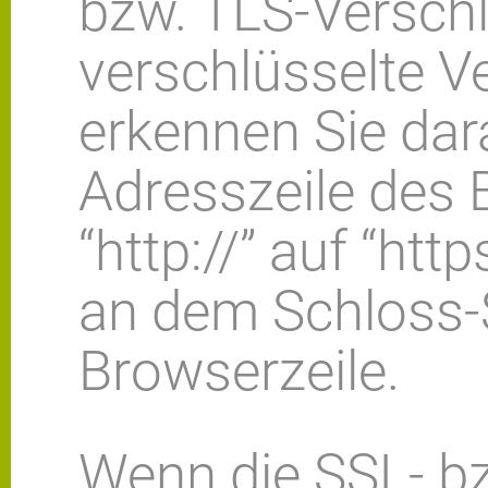
bzw. TLS-Verschl
verschlüsselte V
erkennen Sie dar
Adresszeile des
“http://” auf “htt
an dem Schloss-S
Browserzeile.
Wenn die SSL- b